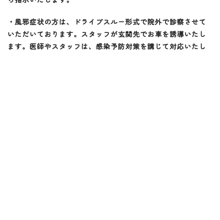
・風邪症状の方は、ドライブスルー形式で院外で診察させて
いただいております。スタッフが玄関先でお車を誘導いたし
ます。医師やスタッフは、感染予防対策を講じて対応いたし
ます。
・医療機器をはじめ、クリニック内で人の手が触れると予想
される箇所は、アルコール等で消毒をしております。
・スタッフは、毎日就業前に検温と体調確認を行っており、
体調不良がある場合は休むよう指導しております。
・医師とスタッフは、マスクとゴーグル（またはフェイスシ
ールド）を着用して就業しております。
・内視鏡検査は、医師とスタッフが感染予防対策を講じて通
常どおり行っております。
・内視鏡検査を受けられる際は、ご本人のみならず、ご家族